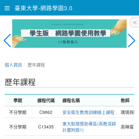
臺東大學-網路學園3.0
個人資訊
歷年課程
歷年課程
學期
課程代碼
課程名稱
教師
不分學期
C9862
安全衛生教育訓練線上課程
環境
東大點燈獎助專區(高教深耕
不分學期
C13435
高琳甯
計畫附錄1)